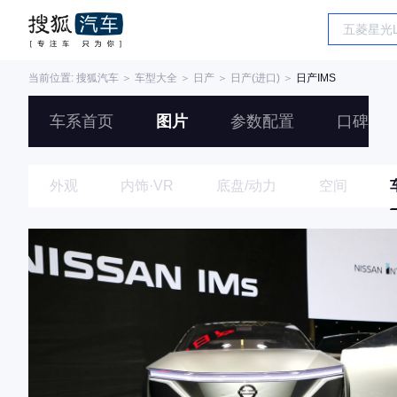
当前位置:
搜狐汽车
＞
车型大全
＞
日产
＞
日产(进口)
＞
日产IMS
车系首页
图片
参数配置
口碑
外观
内饰·VR
底盘/动力
空间