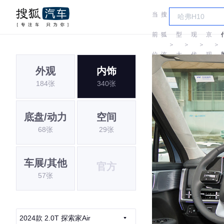
当
搜
车
北
前
狐
型
现
京
＞
＞
＞
＞
位
汽
大
代
现
外观
内饰
置:
车
全
代
184张
340张
底盘/动力
空间
68张
29张
车展/其他
官方
57张
2024款 2.0T 探索家Air