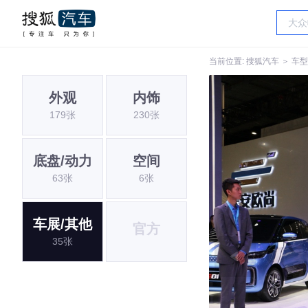
当前位置:
搜狐汽车
＞
车型
外观
内饰
179张
230张
底盘/动力
空间
63张
6张
车展/其他
官方
35张