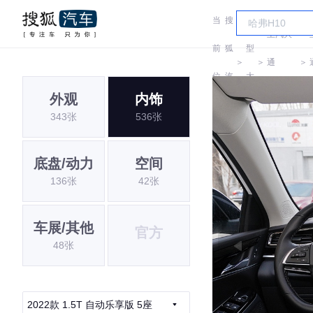
当
搜
车
上汽大
前
狐
型
＞
＞
通
＞
位
汽
大
MAXUS
外观
内饰
置:
车
全
343张
536张
底盘/动力
空间
136张
42张
车展/其他
官方
48张
2022款 1.5T 自动乐享版 5座