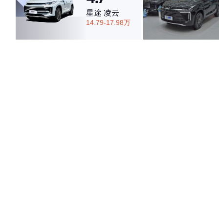
星途 凌云
14.79-17.98万