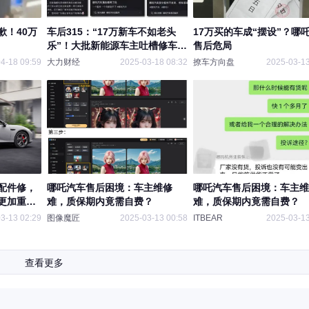
歉！40万
车后315：“17万新车不如老头
17万买的车成“摆设”？哪
乐”！大批新能源车主吐槽修车
售后危局
贵、续保难，售后难题何时破 ？
4-18 09:59
大力财经
2025-03-18 08:32
撩车方向盘
2025-03-13
配件修，
哪吒汽车售后困境：车主维修
哪吒汽车售后困境：车主维
更加重视
难，质保期内竟需自费？
难，质保期内竟需自费？
3-13 02:29
图像魔匠
2025-03-13 00:58
ITBEAR
2025-03-13
查看更多