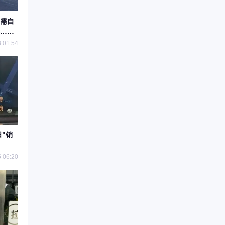
需自
%……
 01:54
日"销
 06:20