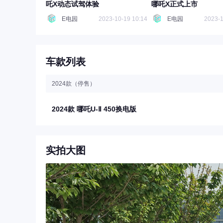
吒X动态试驾体验
哪吒X正式上市
E电园
2023-10-19 10:14
E电园
2023-1
车款列表
2024款（停售）
2024款 哪吒U-Ⅱ 450换电版
实拍大图