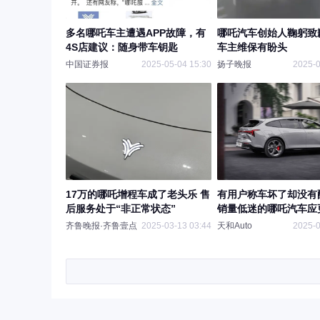
多名哪吒车主遭遇APP故障，有
哪吒汽车创始人鞠躬致
4S店建议：随身带车钥匙
车主维保有盼头
中国证券报
2025-05-04 15:30
扬子晚报
2025-0
17万的哪吒增程车成了老头乐 售
有用户称车坏了却没有
后服务处于“非正常状态”
销量低迷的哪吒汽车应
售后
齐鲁晚报·齐鲁壹点
2025-03-13 03:44
天和Auto
2025-0