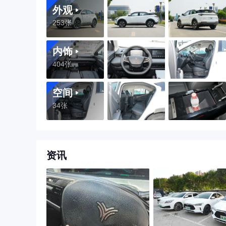
外观
253张
内饰
404张
空间
34张
资讯