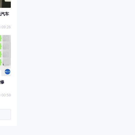
吒汽车
 09:26
修
 00:58