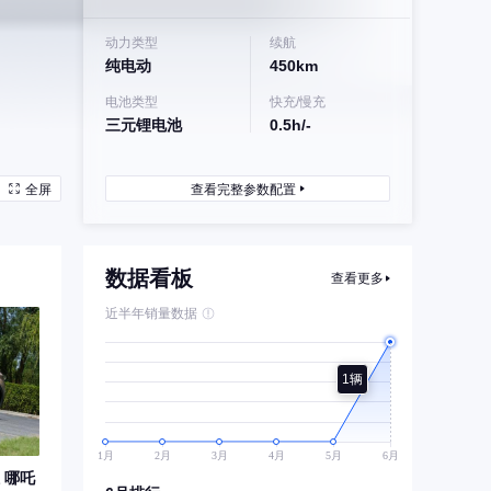
动力类型
续航
纯电动
450km
电池类型
快充/慢充
三元锂电池
0.5h/-
全屏
查看完整参数配置
数据看板
查看更多
近半年销量数据
1辆
 哪吒