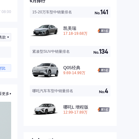
6月排行
141
 08:00
15-20万车型中销量排名
No.
凯美瑞
17.18-19.68万
售款
134
紧凑型SUV中销量排名
No.
Q05经典
对比
9.69-14.99万
4
哪吒汽车车型中销量排名
No.
看更多
哪吒L 增程版
12.99-17.89万