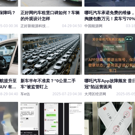
保障吗？
正好网约车租赁口碑如何？车辆
哪吒汽车承诺免费的维修，
的外观设计怎样
掏腰包数万元！卖车亏70
5-03 00:36
正好新能源科技有限公
04-29 04:50
中国能源网
03-18
续航提升至
新车半年不准卖？“0公里二手
哪吒汽车App故障频发 昔
SUV 有优
车”被监管盯上
冠"陷运营困局
8-29 04:40
车e估
2025-07-23 04:38
大湾区经济网
2025-05-05