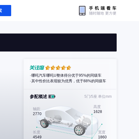
索
哪吒汽车哪吒U整体得分优于95%的同级车
其中性价比表现较为优秀，优于88%的同级车
参配概述
5门/5座
单位mm
高度
轴距
1628
2770
长度
宽度
4549
1860