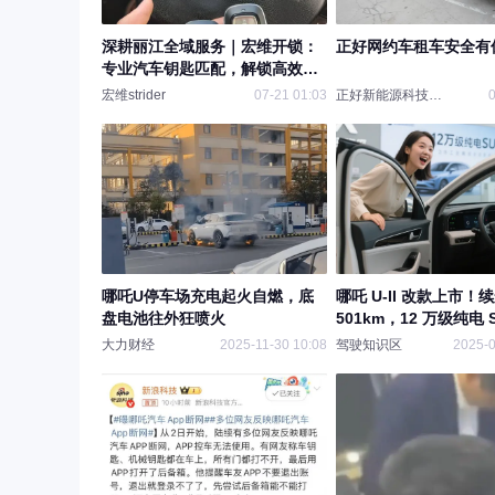
深耕丽江全域服务｜宏维开锁：
正好网约车租车安全有
专业汽车钥匙匹配，解锁高效安
心出行
宏维strider
07-21 01:03
正好新能源科技有限公
0
哪吒U停车场充电起火自燃，底
哪吒 U-II 改款上市！
盘电池往外狂喷火
501km，12 万级纯电 
势吗？
大力财经
2025-11-30 10:08
驾驶知识区
2025-0