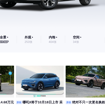
全景
外观
内饰
空间
253张
404张
34张
14.68万元
哪吒X将于10月18日上市 采
绝对不只一次更名换姓
原创
原创