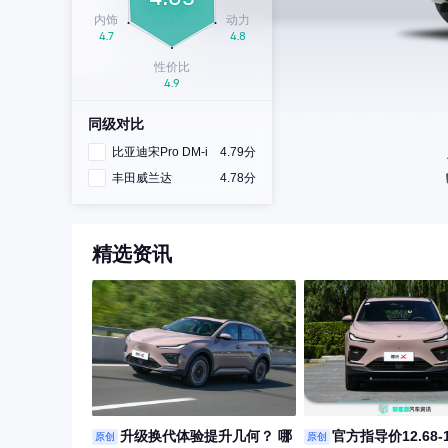
同级对比
比亚迪宋Pro DM-i
4.79分
丰田威兰达
4.78分
精选资讯
升级换代体验提升几何？ 哪
官方指导价12.68-
原创
原创