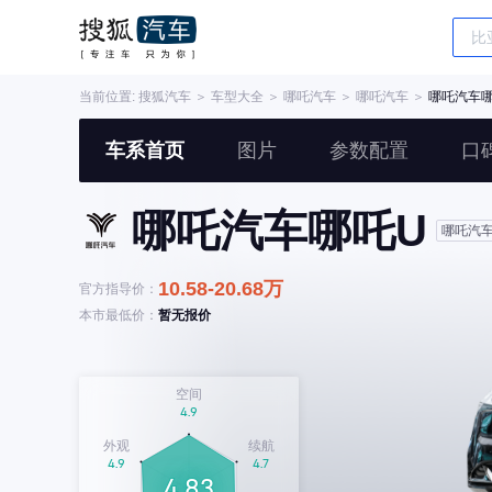
当前位置:
搜狐汽车
＞
车型大全
＞
哪吒汽车
＞
哪吒汽车
＞
哪吒汽车哪
车系首页
图片
参数配置
口
哪吒汽车哪吒U
哪吒汽
10.58-20.68万
官方指导价：
本市最低价：
暂无报价