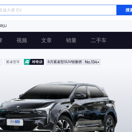
搜
吒U
碑
视频
文章
销量
二手车
No.134
车
紧凑型车
6月紧凑型SUV销量榜