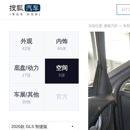
当前位置:
搜狐汽车
＞
车型
外观
内饰
42张
60张
底盘/动力
空间
17张
5张
车展/其他
官方
39张
2020款 GLS 智捷版