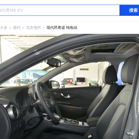
搜索
大全
＞
现代
＞
北京现代
＞
现代昂希诺 纯电动