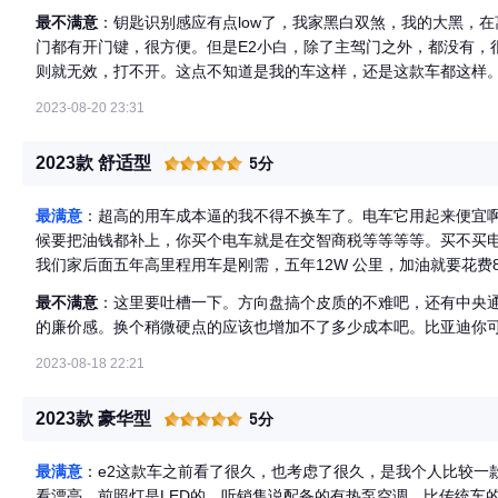
除此之外，NFC开门启动也很方便，科技的力量。
最不满意
：钥匙识别感应有点low了，我家黑白双煞，我的大黑，
门都有开门键，很方便。但是E2小白，除了主驾门之外，都没有，
则就无效，打不开。这点不知道是我的车这样，还是这款车都这样
开锁最好。
2023-08-20 23:31
2023款 舒适型
5分
最满意
：超高的用车成本逼的我不得不换车了。电车它用起来便宜
候要把油钱都补上，你买个电车就是在交智商税等等等等。买不买
我们家后面五年高里程用车是刚需，五年12W 公里，加油就要花费
的油费白白作了贡献不说，后期的养护更是个无底洞，十年的车，跑
最不满意
：这里要吐槽一下。方向盘搞个皮质的不难吧，还有中央
年以后我还是要再买一辆车。那我干嘛不现在就买个电车把油钱省
的廉价感。换个稍微硬点的应该也增加不了多少成本吧。比亚迪你
情了，咱们就是个普通老百姓，想不了那么远。
2023-08-18 22:21
2023款 豪华型
5分
最满意
：e2这款车之前看了很久，也考虑了很久，是我个人比较一
看漂亮，前照灯是LED的，听销售说配备的有热泵空调，比传统车