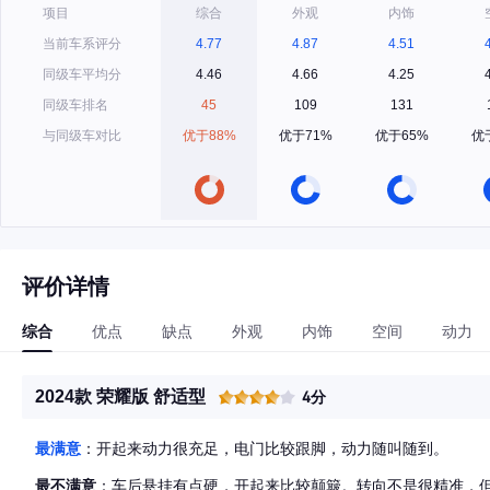
项目
综合
外观
内饰
当前车系评分
4.77
4.87
4.51
同级车平均分
4.46
4.66
4.25
同级车排名
45
109
131
与同级车对比
优于88%
优于71%
优于65%
优
评价详情
综合
优点
缺点
外观
内饰
空间
动力
2024款 荣耀版 舒适型
4分
最满意
：开起来动力很充足，电门比较跟脚，动力随叫随到。
最不满意
：车后悬挂有点硬，开起来比较颠簸。转向不是很精准，