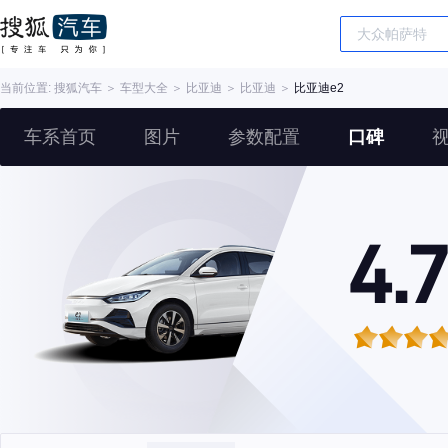
当前位置:
搜狐汽车
＞
车型大全
＞
比亚迪
＞
比亚迪
＞
比亚迪e2
车系首页
图片
参数配置
口碑
4.