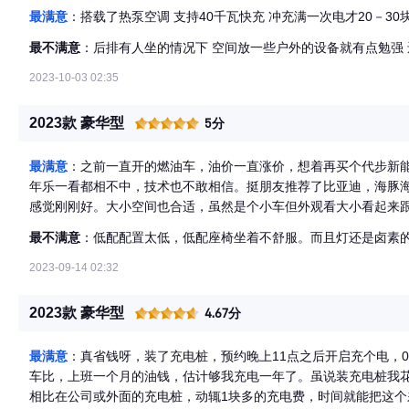
最满意
：搭载了热泵空调 支持40千瓦快充 冲充满一次电才20－30
最不满意
：后排有人坐的情况下 空间放一些户外的设备就有点勉强
2023-10-03 02:35
2023款 豪华型
5分
最满意
：之前一直开的燃油车，油价一直涨价，想着再买个代步新
年乐一看都相不中，技术也不敢相信。挺朋友推荐了比亚迪，海豚海
感觉刚刚好。大小空间也合适，虽然是个小车但外观看大小看起来
舒服，正好满足我现在用车的需求。外观不张扬中规中矩，配置低
最不满意
：低配配置太低，低配座椅坐着不舒服。而且灯还是卤素
钱。
2023-09-14 02:32
2023款 豪华型
4.67分
最满意
：真省钱呀，装了充电桩，预约晚上11点之后开启充个电，0
车比，上班一个月的油钱，估计够我充电一年了。虽说装充电桩我花了
相比在公司或外面的充电桩，动辄1块多的充电费，时间就能把这