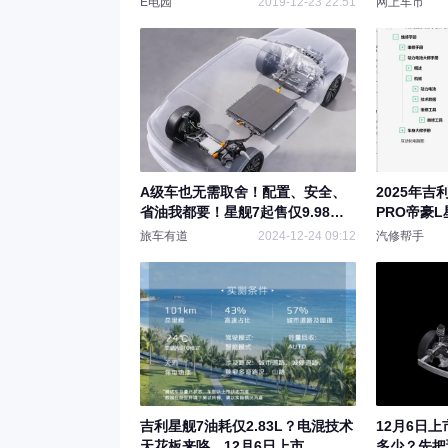
E电园
2019-12-23 22:51
网上车市
A级车也无需取舍！配置、安全、
2025年吉
省油我都要！星舰7起售仅9.98
PRO帝豪
万！
手册电路图
旅车有道
2024-12-24 09:12
汽修帮手
扭力传感器
码诊断流程
吉利星舰7油耗仅2.83L？电混技术
12月6日
天花板来咯，12月6日上市
多少？先把