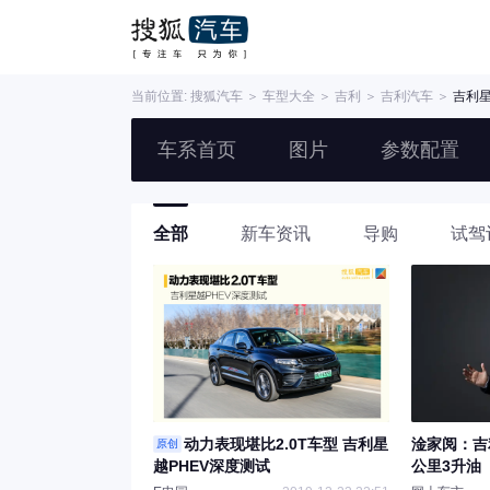
当前位置:
搜狐汽车
＞
车型大全
＞
吉利
＞
吉利汽车
＞
吉利星
车系首页
图片
参数配置
全部
新车资讯
导购
试驾
动力表现堪比2.0T车型 吉利星
淦家阅：吉
原创
越PHEV深度测试
公里3升油