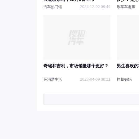
说！
汽车热门馆
2024-12-02 09:49
乐享车趣事
奇瑞和吉利，市场销量哪个更好？
男生喜欢的
薛涓爱生活
2023-04-09 00:21
梓越妈妈