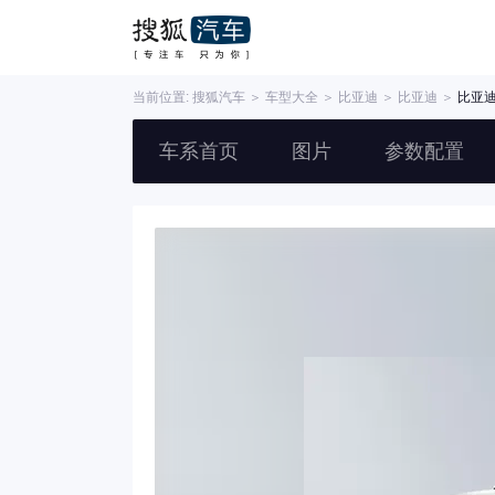
当前位置:
搜狐汽车
＞
车型大全
＞
比亚迪
＞
比亚迪
＞
比亚迪宋
车系首页
图片
参数配置