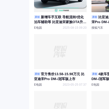
新增车手互联 导航流转/优化
比亚迪
原创
原创
泊车辅助等 比亚迪宋家族OTA升级
宋Pro DM
陆续推送中
E电园
2025-08-15 09:20
搜狐汽车
官方售价13.58-15.98万元 比
4款车型
原创
原创
亚迪宋Pro DM-i冠军版上市
DM-i冠军
E电园
2023-05-25 07:37
E电园