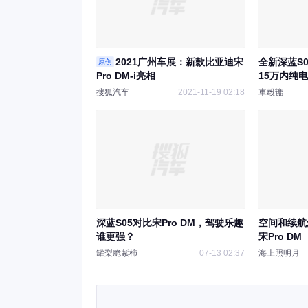
2021广州车展：新款比亚迪宋
全新深蓝S0
原创
Pro DM-i亮相
15万内纯
搜狐汽车
2021-11-19 02:18
車毂辘
深蓝S05对比宋Pro DM，驾驶乐趣
空间和续航
谁更强？
宋Pro DM
罐梨脆紫柿
07-13 02:37
海上照明月