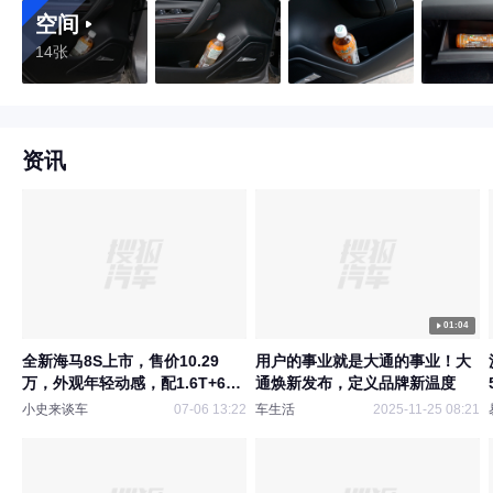
空间
14张
资讯
01:04
全新海马8S上市，售价10.29
用户的事业就是大通的事业！大
万，外观年轻动感，配1.6T+6AT
通焕新发布，定义品牌新温度
变速箱
小史来谈车
07-06 13:22
车生活
2025-11-25 08:21