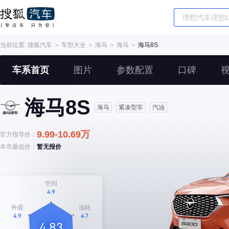
当前位置:
搜狐汽车
＞
车型大全
＞
海马
＞
海马
＞
海马8S
车系首页
图片
参数配置
口碑
海马8S
海马
紧凑型车
汽油
9.99-10.69万
官方指导价：
本市最低价：
暂无报价