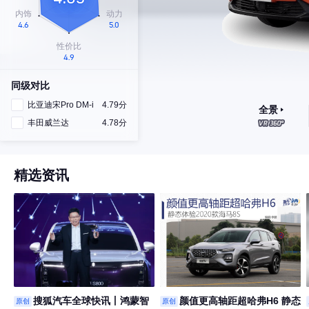
同级对比
比亚迪宋Pro DM-i
4.79分
全景
丰田威兰达
4.78分
精选资讯
搜狐汽车全球快讯丨鸿蒙智
颜值更高轴距超哈弗H6 静态
原创
原创