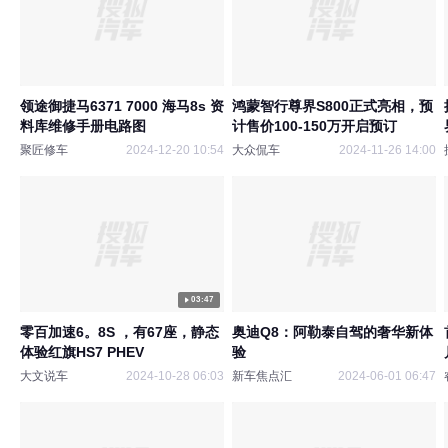
领途御捷马6371 7000 海马8s 资
鸿蒙智行尊界S800正式亮相，预
料库维修手册电路图
计售价100-150万开启预订
聚匠修车
2024-12-20 10:54
大众侃车
2024-11-26 14:00
03:47
零百加速6。8S ，有67座，静态
奥迪Q8：阿勒泰自驾的奢华新体
体验红旗HS7 PHEV
验
大文说车
2024-10-28 06:03
新车焦点汇
2024-06-01 06:47