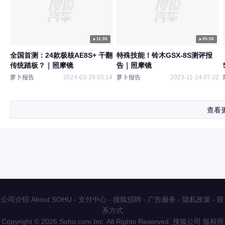
11:36
05:36
全国首测：24款极核AE8S+ 干翻
特殊技能！铃木GSX-8S测评报
传统踏板？｜照摩镜
告｜照摩镜
萝卜报告
2024-03-29 03:14
萝卜报告
2023-11-24 07:32
查看
公司介绍 About SOHU
-
支付中心
-
搜狐招聘
-
广告服务
-
隐私政策
-
联
系方式
Copyright
©
2026 Sohu.com Inc. All Rights Reserved. 搜狐公司
版权所