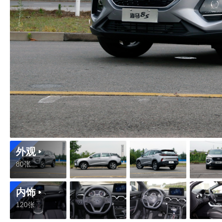
外观
80张
内饰
120张