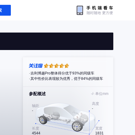
索
吉利博越Pro整体得分优于93%的同级车
其中性价比表现较为优秀，优于84%的同级车
参配概述
-/-
单位mm
高度
轴距
-
-
长度
宽度
4544
1831