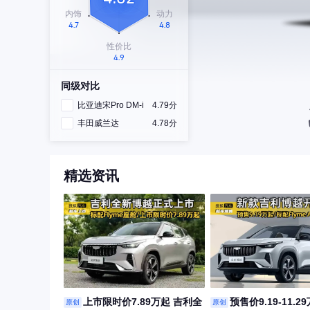
同级对比
比亚迪宋Pro DM-i
4.79分
丰田威兰达
4.78分
精选资讯
上市限时价7.89万起 吉利全
预售价9.19-11.2
原创
原创