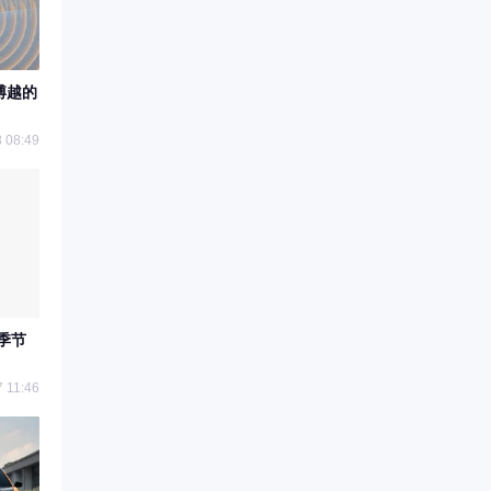
博越的
 08:49
季节
 11:46