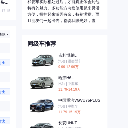
和爱车实际相处过后，才能真正体会到他
出头！
联
特有的魅力。多功能方向盘使用起来灵活
 17:15
方便，操控起来游刃有余，特别满意。而
且朋友们一起出去，都说我眼光好，虚荣
心得到很大...
售款
同级车推荐
吉利博越L
汽油 | 紧凑型车
对比
9.99-12.99万
哈弗H6L
汽油 | 中型车
11.79-14.19万
对比
中国重汽VGVU75PLUS
汽油 | 中型车
11.79-15.19万
对比
长安UNI-T