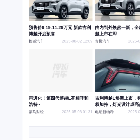
预售价9.19-11.29万元 新款吉利
由内到外焕然一新，全
博越开启预售
越上市在即
搜狐汽车
2025-08-02 12:09
青橙汽车
2025-0
再进化！第四代博越L亮相呼和
吉利博越L焕新上市，智
浩特~
权加持，灯光设计成亮
蒙马财经
2025-05-08 01:31
电动新物种
2025-0