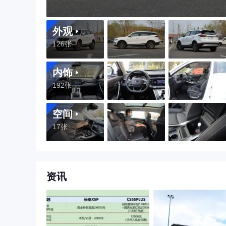
外观
126张
内饰
192张
空间
17张
资讯