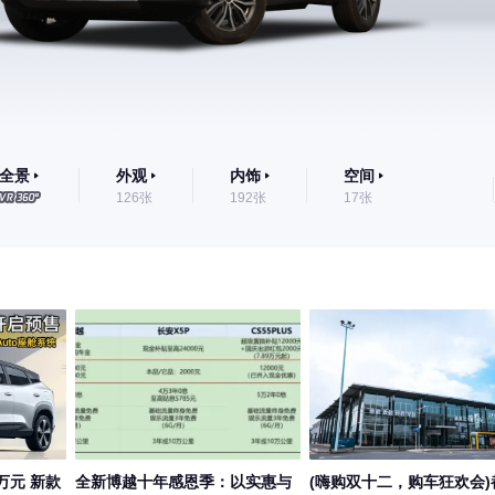
全景
外观
内饰
空间
126张
192张
17张
9万元 新款
全新博越十年感恩季：以实惠与
(嗨购双十二，购车狂欢会)