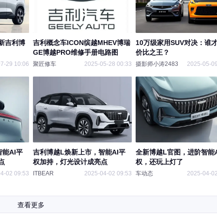
新吉利博
吉利概念车ICON缤越MHEV博瑞
10万级家用SUV对决：谁
GE博越PRO维修手册电路图
价比之王？
7-29 10:06
聚匠修车
2025-05-28 00:33
摄影师小涛2483
2025-05-09
能AI平
吉利博越L焕新上市，智能AI平
全新博越L官图，进阶智能A
点
权加持，灯光设计成亮点
权，还玩上灯了
4-02 09:53
ITBEAR
2025-04-02 09:53
车动态
2025-04-02
查看更多