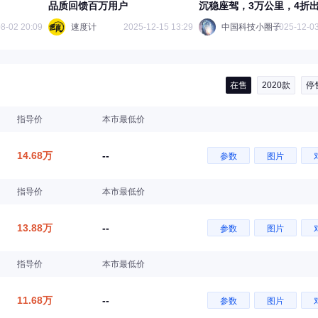
品质回馈百万用户
沉稳座驾，3万公里，4折
【吉利 博越 1.5TD 自动智
8-02 20:09
速度计
2025-12-15 13:29
中国科技小圈子
2025-12-03
PRO】
在售
2020款
停
指导价
本市最低价
14.68万
--
参数
图片
指导价
本市最低价
13.88万
--
参数
图片
指导价
本市最低价
11.68万
--
参数
图片