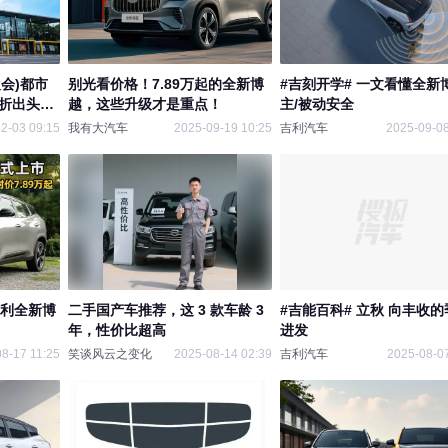
会)都市
别光看价格！7.89万起的全新博
#吉刻开学# 一文看懂全新
4折出头！
越，这些升级才是重点！
主/被动安全
自动智联
2-03 09:15
我有大汽车
2025-09-19 10:25
吉利汽车
2025-09-08
吉利全新博
二手国产车推荐，这 3 款车龄 3
#吉能百科# 立秋 向丰收的
年，性价比超高
进发
8-17 11:25
笑谈风云之变化
2025-08-14 02:39
吉利汽车
2025-08-07