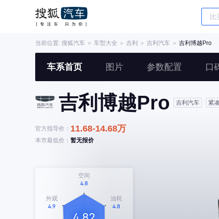
当前位置:
搜狐汽车
＞
车型大全
＞
吉利
＞
吉利汽车
＞
吉利博越Pro
车系首页
图片
参数配置
口
吉利博越Pro
吉利汽车
紧
11.68-14.68万
官方指导价：
本市最低价：
暂无报价