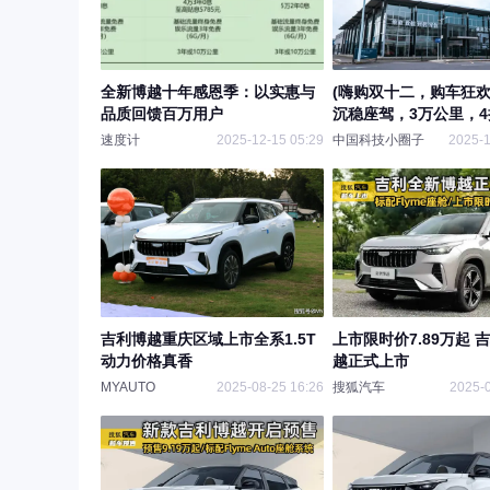
全新博越十年感恩季：以实惠与
(嗨购双十二，购车狂欢
品质回馈百万用户
沉稳座驾，3万公里，
【吉利 博越 1.5TD 
速度计
2025-12-15 05:29
中国科技小圈子
2025-1
PRO】
吉利博越重庆区域上市全系1.5T
上市限时价7.89万起 
动力价格真香
越正式上市
MYAUTO
2025-08-25 16:26
搜狐汽车
2025-0