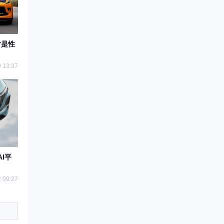
才是性
 13:37
I平
 09:27