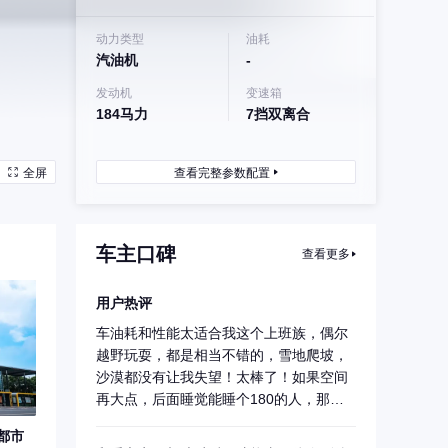
动力类型
油耗
汽油机
-
发动机
变速箱
184马力
7挡双离合
全屏
查看完整参数配置
车主口碑
查看更多
用户热评
车油耗和性能太适合我这个上班族，偶尔
越野玩耍，都是相当不错的，雪地爬坡，
沙漠都没有让我失望！太棒了！如果空间
再大点，后面睡觉能睡个180的人，那就
太完美了...
都市