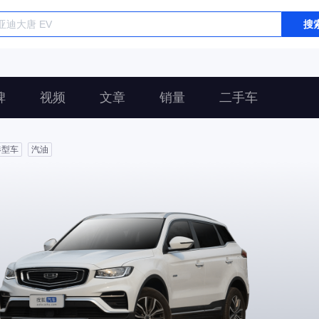
搜
碑
视频
文章
销量
二手车
凑型车
汽油