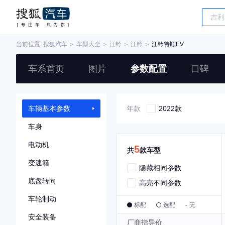
当前位置:
搜狐汽车
＞
车型大全
＞
江铃
＞
江铃
＞
江铃特顺EV
车系首页
图片
参数配置
口碑
车辆基本参数
年款
2022款
车身
电动机
5
共
款车型
变速箱
隐藏相同参数
底盘转向
高亮不同参数
车轮制动
标配
选配
-
无
安全装备
厂商指导价