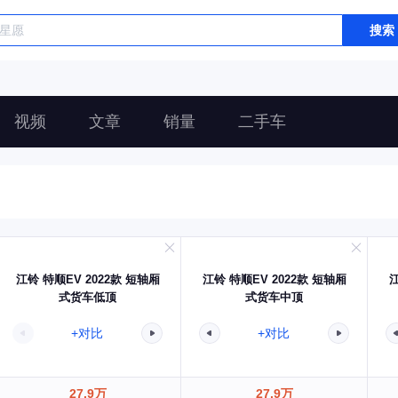
搜索
视频
文章
销量
二手车
江铃 特顺EV 2022款 短轴厢
江铃 特顺EV 2022款 短轴厢
江
式货车低顶
式货车中顶
+对比
+对比
27.9万
27.9万