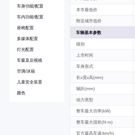
车身功能/配置
本市最低价
车内功能/配置
附近城市低价
座椅配置
车辆基本参数
多媒体配置
级别
灯光配置
上市时间
车窗及后视镜
车身形式
空调/冰箱
长x宽x高(mm)
儿童安全装置
轴距(mm)
颜色
动力类型
整车最大功率(kW)
整车最大扭矩(N·m)
官方最高车速(km/h)