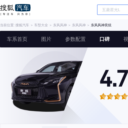
当前位置:
搜狐汽车
＞
车型大全
＞
东风风神
＞
东风风神
＞
东风风神奕炫
车系首页
图片
参数配置
口碑
4.7