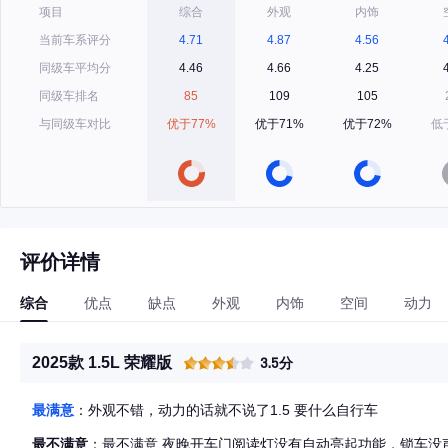
项目
综合
外观
内饰
当前车系评分
4.71
4.87
4.56
同级车平均分
4.46
4.66
4.25
同级车排名
85
109
105
与同级车对比
优于77%
优于71%
优于72%
低
评价详情
综合
优点
缺点
外观
内饰
空间
动力
2025款 1.5L 荣耀版
3.5分
最满意
：外观不错，动力的话就不说了1.5 要什么自行车
最不满意
：最不满意 夜晚开车门阅读灯没有自动亮起功能，锁车没