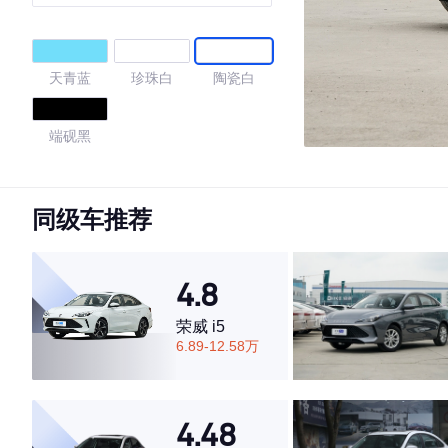
天青蓝
珍珠白
陶瓷白
端砚黑
4.71
同级车推荐
·外观表现较为优秀，优于71%同级车
4.8
·内饰表现较为优秀，优于72%同级车
·空间表现一般，低于56%同级车
荣威 i5
6.89-12.58万
4.48