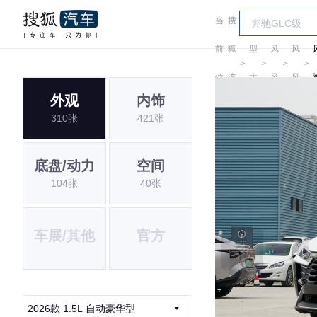
当
搜
车
东
东
前
狐
型
风
风
＞
＞
＞
＞
位
汽
大
风
风
外观
内饰
置:
车
全
神
神
310张
421张
底盘/动力
空间
104张
40张
车展/其他
官方
2026款 1.5L 自动豪华型