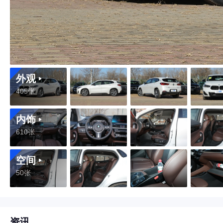
外观
405张
内饰
610张
空间
50张
资讯