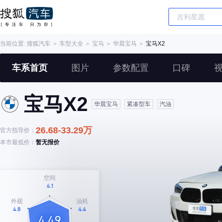
当前位置:
搜狐汽车
＞
车型大全
＞
宝马
＞
华晨宝马
＞
宝马X2
车系首页
图片
参数配置
口碑
宝马X2
华晨宝马
紧凑型车
汽油
26.68-33.29万
官方指导价：
本市最低价：
暂无报价