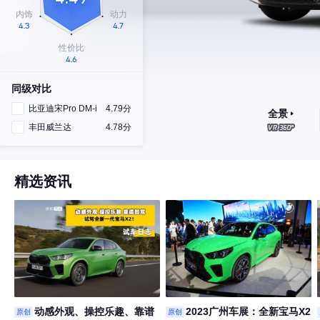
同级对比
比亚迪宋Pro DM-i
4.79分
全景
丰田威兰达
4.78分
精选资讯
动感外观、操控乐趣、靠谱
2023广州车展：全新宝马X2
原创
原创