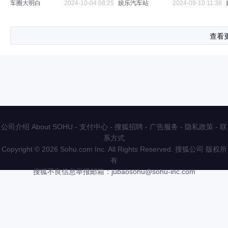
车圈大明白
2024-10-04 08:25
娱乐汽车站
2024-09-10 11:38
查看
公司介绍 About SOHU
-
支付中心
-
搜狐招聘
-
广告服务
-
隐私政策
-
联
系方式
Copyright
©
2026 Sohu.com Inc. All Rights Reserved. 搜狐公司
版权所
有
搜狐不良信息举报邮箱：
jubaosohu@sohu-inc.com