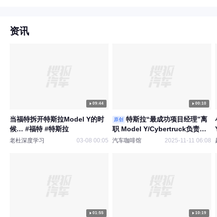
资讯
09:44
00:10
当福特拆开特斯拉Model Y的时
特斯拉“最成功项目经理”离
原创
候… #福特 #特斯拉
职 Model Y/Cyber​​truck负责人
同时离职 2025年特斯拉离职高管
老杜深度学习
03-08 00:05
汽车咖啡馆
2025-11-11 06:08
不下10位
01:55
10:19