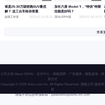
谁是25-30万级轿跑SUV最优
加长六座 Model Y，“特供”特斯
解？ 这三台车给你答案
拉能卖好吗？
赵璞工作室
2025-07-31 05:15
ZEALER中国
2025-07-30 10:27
查看
公司介绍 About SOHU
-
支付中心
-
搜狐招聘
-
广告服务
-
隐私政策
-
联
系方式
Copyright
©
2026 Sohu.com Inc. All Rights Reserved. 搜狐公司
版权所
有
搜狐不良信息举报邮箱：
jubaosohu@sohu-inc.com