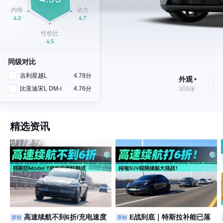
同级对比
吉利星越L
4.78分
外观
比亚迪宋L DM-i
4.76分
309张
精选资讯
高速续航不到6折/充电速度
E战到底｜特斯拉补能已落
原创
原创