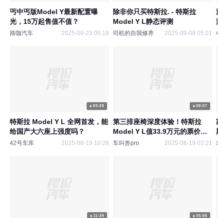
丐中丐版Model Y最新配置曝
除非你只买特斯拉. - 特斯拉
光，15万起售值不值？
Model Y L静态评测
路咖汽车
2025-09-23 06:19
司机的自我修养
2025-09-08 05:01
03:29
08:07
特斯拉 Model Y L 全网首发，能
第三排座椅深度体验！特斯拉
给国产大六座上强度吗？
Model Y L值33.9万元的票价
吗？
42号车库
2025-08-19 10:28
车叫兽pro
2025-08-19 03:21
11:29
05:05