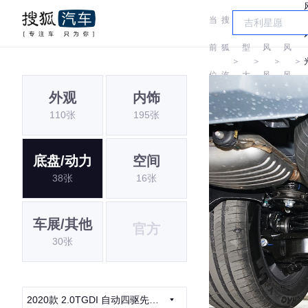
当
搜
车
东
东
前
狐
型
风
风
＞
＞
＞
＞
位
汽
大
风
风
外观
内饰
置:
车
全
光
光
110张
195张
i
底盘/动力
空间
38张
16张
车展/其他
官方
30张
2020款 2.0TGDI 自动四驱先锋