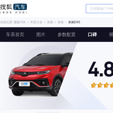
当前位置:
搜狐汽车
＞
车型大全
＞
东南
＞
东南
＞
东南DX5
车系首页
图片
参数配置
口碑
4.