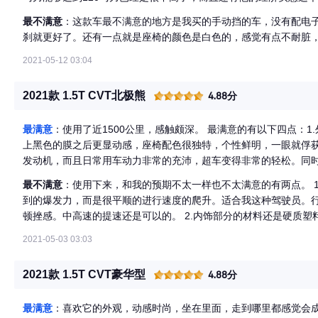
用到目前为止基本都是6.5升油，上高速以后还会更低一些，也就六
最不满意
：这款车最不满意的地方是我买的手动挡的车，没有配电
南汽车，轿车SUV都有，听这些同事说东南车的质量是非常可靠的
刹就更好了。还有一点就是座椅的颜色是白色的，感觉有点不耐脏
车比较放心一些。
2021-05-12 03:04
2021款 1.5T CVT北极熊
4.88分
最满意
：使用了近1500公里，感触颇深。 最满意的有以下四点：
上黑色的膜之后更显动感，座椅配色很独特，个性鲜明，一眼就俘获
发动机，而且日常用车动力非常的充沛，超车变得非常的轻松。同
内，现在表显7.6升左右。做到了油耗和动力输出优秀的双重表现。
最不满意
：使用下来，和我的预期不太一样也不太满意的有两点。 
很小，车子的转弯时用很小的角度就可以轻松过弯，有几次了，在
到的爆发力，而是很平顺的进行速度的爬升。适合我这种驾驶员。
我的DX5很轻松的就泊车入位了，对这一点而言，不光是我，包括
顿挫感。中高速的提速还是可以的。 2.内饰部分的材料还是硬质塑
的这一特性赞不绝口。再有我感觉底盘的操控性非常好，舒适度非
感觉不到震动。在高速行车过程当中，切换变道非常轻松，非常利索
2021-05-03 03:03
手机下载APP东南智联在手机的界面上就可以看到车辆停放的位置
些相关主要的信息，同时我认为手机APP最有用的当属远程控制功
2021款 1.5T CVT豪华型
4.88分
玻璃升窗降窗解锁锁车等等，夏天到了，我经常距离下班十分钟之前
热，然后升上玻璃，远程启动发动机开启空调，这样的情况，当我
最满意
：喜欢它的外观，动感时尚，坐在里面，走到哪里都感觉会成