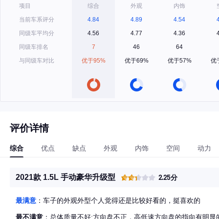
项目
综合
外观
内饰
当前车系评分
4.84
4.89
4.54
同级车平均分
4.56
4.77
4.36
同级车排名
7
46
64
与同级车对比
优于95%
优于69%
优于57%
优
评价详情
综合
优点
缺点
外观
内饰
空间
动力
2021款 1.5L 手动豪华升级型
2.25分
最满意
：车子的外观外型个人觉得还是比较好看的，挺喜欢的
最不满意
：总体质量不好:方向盘不正，高低速方向盘的指向有明显