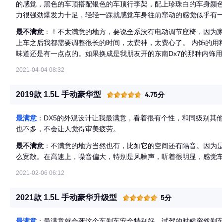
的感觉，黑色的车顶搭配银色的车顶行李架，配上珍珠白的车身颜色，
力很强劲爆发力十足，轻轻一踩就感觉车身往前窜动的感觉似乎有
动机和变速箱给出了五年15万公里的超长质保，解决了我后顾之忧。
最不满意
：！不太满意的地方，要说全系没有电动调节座椅，因为
觉算下来非常的划算，几乎也只有友好的一项支出了，而且每次换
上车之后我都需要调整很长的时间，太费神，太费心了。 内饰的用
味道还是有一点点的。如果换成是我朋友开的东南Dx7的那种内饰
2021-04-04 08:32
2019款 1.5L 手动豪华型
4.75分
最满意
：DX5的外观设计让我最满意，看着很有个性，和同级别其
也不多，不会让人觉得审美疲劳。
最不满意
：不满意的地方当然也有，比如它的空间还有隔音。因为是
么宽敞。在高速上，噪音偏大，特别是风噪声，听着很明显，感觉
2021-02-06 06:12
2021款 1.5L 手动豪华升级型
5分
最满意
：最满意就会死这个车刹车安全特别好，试驾的时候突然刹