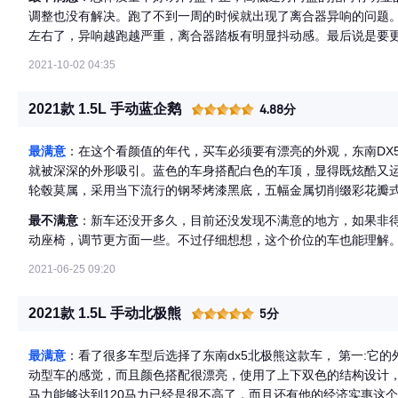
调整也没有解决。跑了不到一周的时候就出现了离合器异响的问题。4
左右了，异响越跑越严重，离合器踏板有明显抖动感。最后说是要更
右的时候，发动机故障灯亮，经检查，说是碳罐单向电磁阀密封不
2021-10-02 04:35
了。现在跑了1500公里左右了，好在是没亮，心里的石头总算是落
2021款 1.5L 手动蓝企鹅
4.88分
最满意
：在这个看颜值的年代，买车必须要有漂亮的外观，东南DX5
就被深深的外形吸引。蓝色的车身搭配白色的车顶，显得既炫酷又运
轮毂莫属，采用当下流行的钢琴烤漆黑底，五幅金属切削缀彩花瓣
毂颜色搭配还是第一次见到。
最不满意
：新车还没开多久，目前还没发现不满意的地方，如果非
动座椅，调节更方面一些。不过仔细想想，这个价位的车也能理解
2021-06-25 09:20
2021款 1.5L 手动北极熊
5分
最满意
：看了很多车型后选择了东南dx5北极熊这款车， 第一:它
动型车的感觉，而且颜色搭配很漂亮，使用了上下双色的结构设计，现
马力能够达到120马力已经是很不高了，而且还有他的经济实惠这