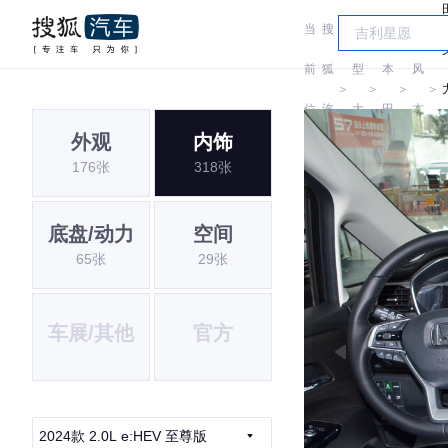
当
搜
车
东
前
狐
型
本
风
＞
＞
＞
＞
位
汽
大
田
本
外观
内饰
置:
车
全
田
176张
318张
底盘/动力
空间
65张
29张
车展/其他
官方
2024款 2.0L e:HEV 至尊版