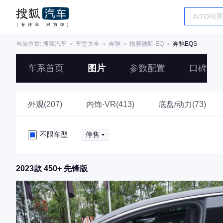
当前位置:
搜狐汽车
＞
车型大全
＞
奔驰
＞
梅赛德斯-EQ
＞
奔驰EQS
车系首页
图片
参数配置
口碑
外观(207)
内饰·VR(413)
底盘/动力(73)
不限车型
停售
2023款 450+ 先锋版