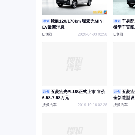
续航120/170km 曝宏光MINI
车身配
原创
原创
EV最新消息
微型车官图
E电园
2020-04-03 02:58
E电园
五菱宏光PLUS正式上市 售价
五菱宏
原创
原创
6.58-7.98万元
全新造型设计
搜狐汽车
2019-10-16 02:28
搜狐汽车