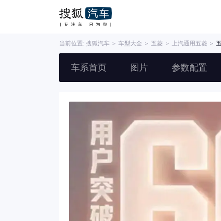
当前位置:
搜狐汽车
＞
车型大全
＞
五菱
＞
上汽通用五菱
＞
五
车系首页
图片
参数配置