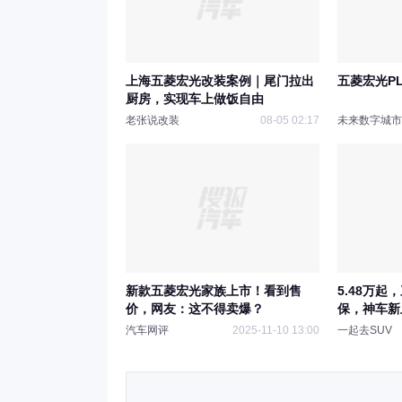
上海五菱宏光改装案例｜尾门拉出
五菱宏光PL
厨房，实现车上做饭自由
老张说改装
08-05 02:17
未来数字城市
新款五菱宏光家族上市！看到售
5.48万起
价，网友：这不得卖爆？
保，神车新
汽车网评
2025-11-10 13:00
一起去SUV