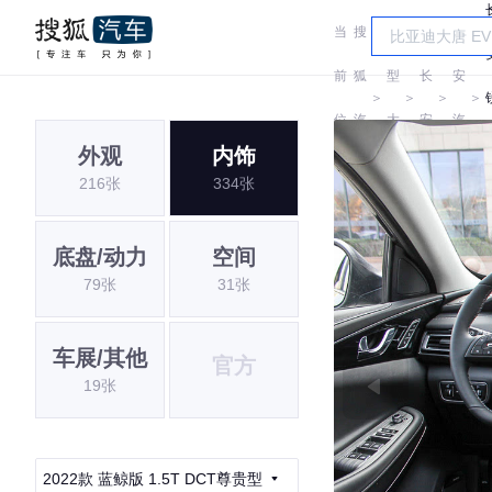
当
搜
车
长
前
狐
型
长
安
＞
＞
＞
＞
位
汽
大
安
汽
外观
内饰
置:
车
全
车
216张
334张
底盘/动力
空间
79张
31张
车展/其他
官方
19张
2022款 蓝鲸版 1.5T DCT尊贵型