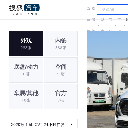
当
搜
车
前
狐
型
宝
宝
＞
＞
＞
＞
位
汽
大
骏
骏
外观
内饰
置:
车
全
263张
388张
底盘/动力
空间
91张
41张
车展/其他
官方
40张
7张
2020款 1.5L CVT 24小时在线精