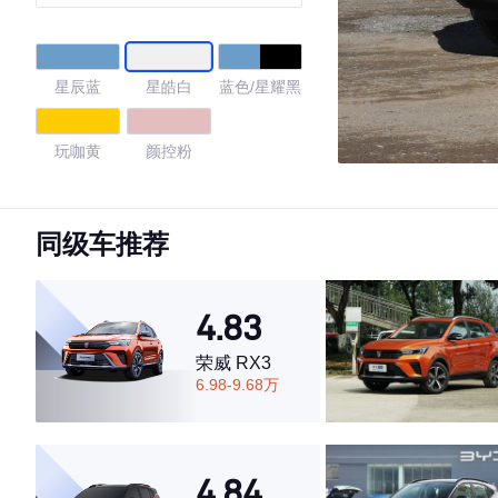
英型
星辰蓝
星皓白
蓝色/星耀黑
玩咖黄
颜控粉
4.8
同级车推荐
·外观表现较为优秀，优于91%同级车
4.83
·内饰表现较为优秀，优于96%同级车
·空间表现较为优秀，优于91%同级车
荣威 RX3
6.98-9.68万
4.84