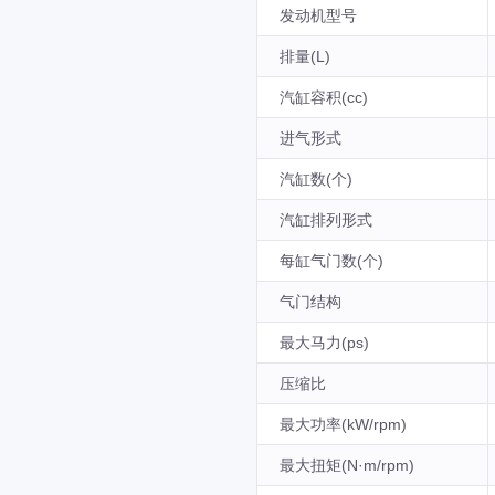
发动机型号
排量(L)
汽缸容积(cc)
进气形式
汽缸数(个)
汽缸排列形式
每缸气门数(个)
气门结构
最大马力(ps)
压缩比
最大功率(kW/rpm)
最大扭矩(N·m/rpm)