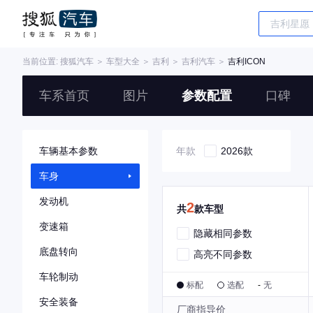
当前位置:
搜狐汽车
＞
车型大全
＞
吉利
＞
吉利汽车
＞
吉利ICON
车系首页
图片
参数配置
口碑
车辆基本参数
年款
2026款
车身
发动机
2
共
款车型
变速箱
隐藏相同参数
底盘转向
高亮不同参数
车轮制动
标配
选配
-
无
安全装备
厂商指导价