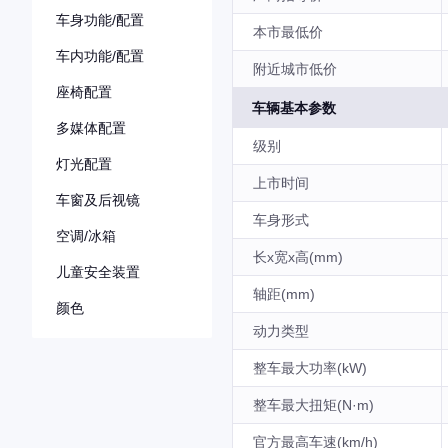
车身功能/配置
本市最低价
车内功能/配置
附近城市低价
座椅配置
车辆基本参数
多媒体配置
级别
灯光配置
上市时间
车窗及后视镜
车身形式
空调/冰箱
长x宽x高(mm)
儿童安全装置
轴距(mm)
颜色
动力类型
整车最大功率(kW)
整车最大扭矩(N·m)
官方最高车速(km/h)