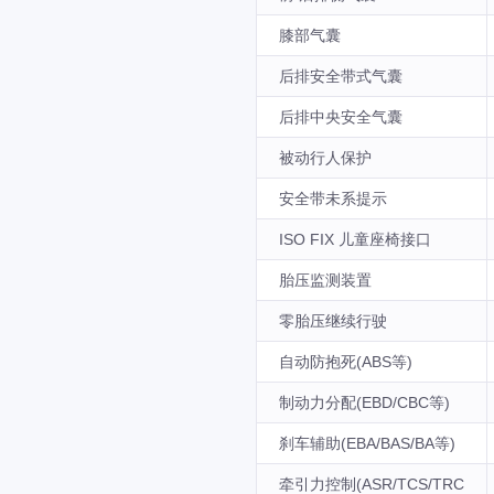
膝部气囊
后排安全带式气囊
后排中央安全气囊
被动行人保护
安全带未系提示
ISO FIX 儿童座椅接口
胎压监测装置
零胎压继续行驶
自动防抱死(ABS等)
制动力分配(EBD/CBC等)
刹车辅助(EBA/BAS/BA等)
牵引力控制(ASR/TCS/TRC