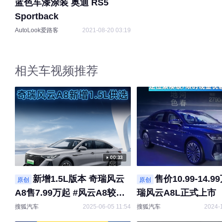
蓝色车漆涂装 奥迪 RS5
Sportback
AutoLook爱路客
2021-08-20 03:19
相关车视频推荐
00:33
新增1.5L版本 奇瑞风云
售价10.99-14.9
原创
原创
A8售7.99万起 #风云A8较真
瑞风云A8L正式上市
到底发布会
搜狐汽车
2025-06-05 11:54
搜狐汽车
2024-