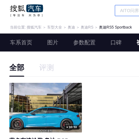
当前位置:
搜狐汽车
＞
车型大全
＞
奥迪
＞
奥迪RS
＞
奥迪RS5 Sportback
车系首页
图片
参数配置
口碑
全部
评测
00:53