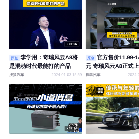
01:06
李学用：奇瑞风云A8将
官方售价11.99-1
原创
原创
是混动时代最能打的产品
元 奇瑞风云A8正式上
车抢先看 #快讯 @奇
搜狐汽车
2024-01-03 15:59
搜狐汽车
2024-
@奇瑞新能源汽车
02:14