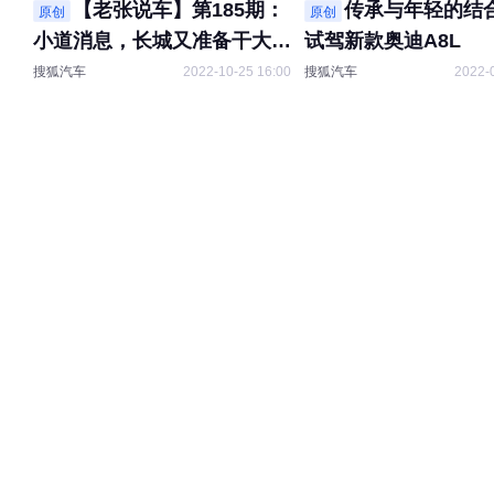
【老张说车】第185期：
传承与年轻的结合
原创
原创
小道消息，长城又准备干大
试驾新款奥迪A8L
事！
搜狐汽车
2022-10-25 16:00
搜狐汽车
2022-