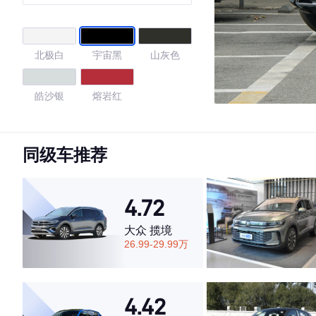
北极白
宇宙黑
山灰色
皓沙银
熔岩红
4.57
同级车推荐
·外观表现较为优秀，优于50%同级车
4.72
·内饰表现较为优秀，优于78%同级车
·空间表现一般，低于67%同级车
大众 揽境
26.99-29.99万
4.42