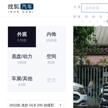
当
搜
车
北
前
狐
型
奔
京
＞
＞
＞
＞
位
汽
大
驰
奔
外观
内饰
置:
车
全
驰
578张
1008张
底盘/动力
空间
198张
85张
车展/其他
官方
64张
2022款 改款 GLB 200 动感型