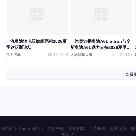
一汽奥迪油电双旗舰亮相2026夏
一汽奥迪携奥迪A6L e-tron与全
季达沃斯论坛
新奥迪A6L鼎力支持2026夏季达
沃斯论坛
指尖汽车
06-13 09:49
大旗侃车大旗
06-12 14:21
查看
公司介绍 About SOHU
-
支付中心
-
搜狐招聘
-
广告服务
-
隐私政策
-
联
系方式