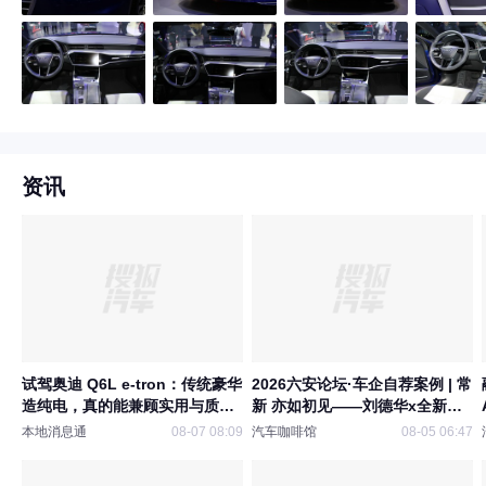
资讯
试驾奥迪 Q6L e-tron：传统豪华
2026六安论坛·车企自荐案例 | 常
造纯电，真的能兼顾实用与质感
新 亦如初见——刘德华x全新奥
吗？
迪A6L家族整合营销
本地消息通
08-07 08:09
汽车咖啡馆
08-05 06:47