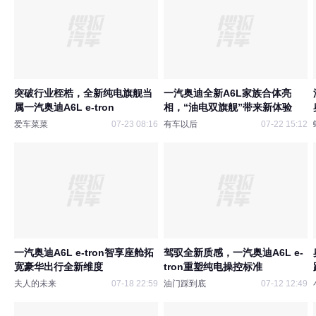
突破行业桎梏，全新纯电旗舰当
一汽奥迪全新A6L家族合体亮
属一汽奥迪A6L e-tron
相，“油电双旗舰”带来新体验
爱车菜菜
07-23 08:16
有车以后
07-22 15:12
一汽奥迪A6L e-tron智享座舱拓
驾驭全新质感，一汽奥迪A6L e-
宽豪华出行全新维度
tron重塑纯电操控标准
夫人的未来
07-18 22:59
油门踩到底
07-12 12:49