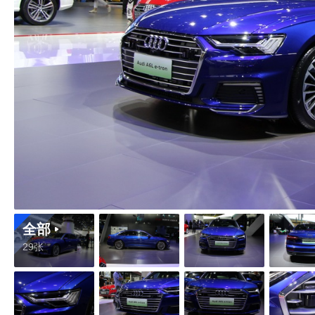
全部
29张