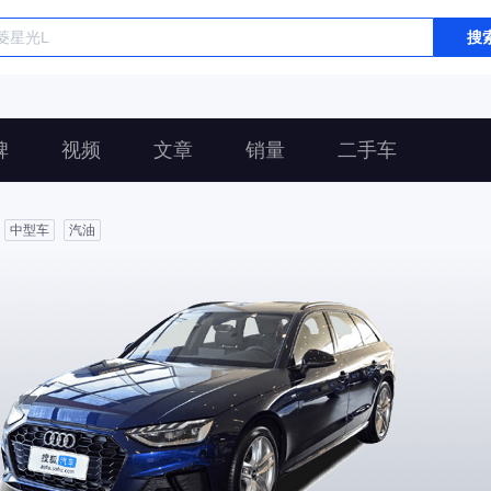
搜
碑
视频
文章
销量
二手车
中型车
汽油