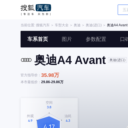
当前位置:
搜狐汽车
＞
车型大全
＞
奥迪
＞
奥迪(进口)
＞
奥迪A4 Avant
车系首页
图片
参数配置
口
奥迪A4 Avant
奥迪(进口)
35.98万
官方指导价：
本市最低价：
29.86-29.86万