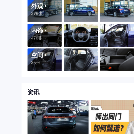
外观
276张
内饰
470张
空间
35张
资讯