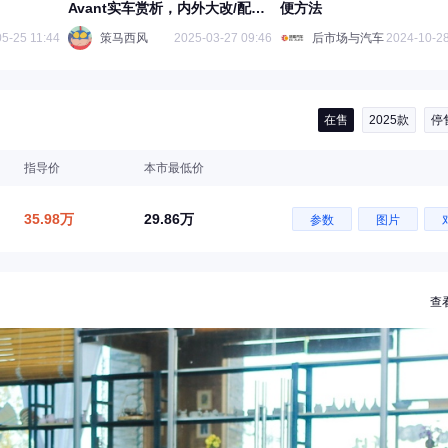
Avant实车赏析，内外大改/配
便方法
2.0T动力
5-25 11:44
策马西风
2025-03-27 09:46
后市场与汽车
2024-10-28
在售
2025款
停
指导价
本市最低价
35.98万
29.86万
参数
图片
查