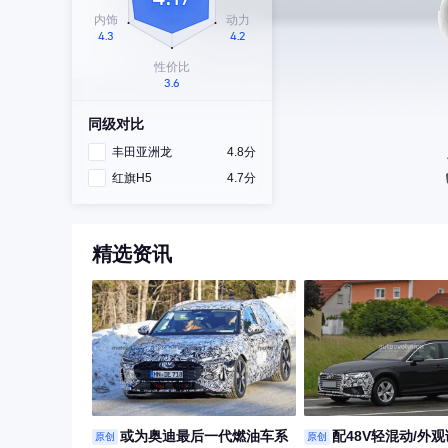
同级对比
丰田亚洲龙
4.8分
红旗H5
4.7分
精选资讯
或为奥迪最后一代燃油车系
配48V轻混动/外观
原创
原创