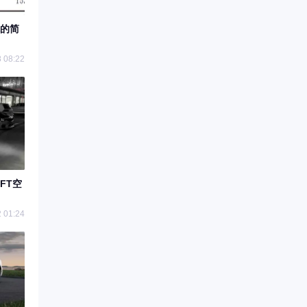
的简
 08:22
FT空
 01:24