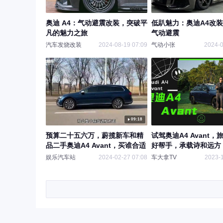
奥迪 A4：气动避震改装，突破平
低趴魅力：奥迪A4改装A
凡的魅力之旅
气动避震
汽车发烧改装
2024-08-19 07:09
气动小张
2024-0
09:18
预算二十五六万，蔚揽新车和精
试驾奥迪A4 Avant
品二手奥迪A4 Avant，买谁合适
好帮手，承载诗和远方
娱乐汽车站
2024-02-27 07:08
车大拿TV
2023-1