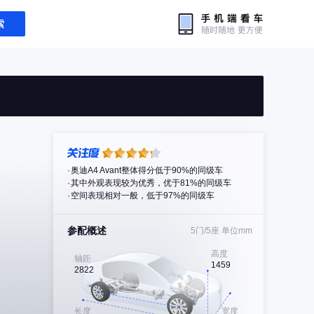
索
奥迪A4 Avant整体得分低于90%的同级车
其中外观表现较为优秀，优于81%的同级车
空间表现相对一般，低于97%的同级车
参配概述
5门/5座
单位mm
高度
轴距
1459
2822
长度
宽度