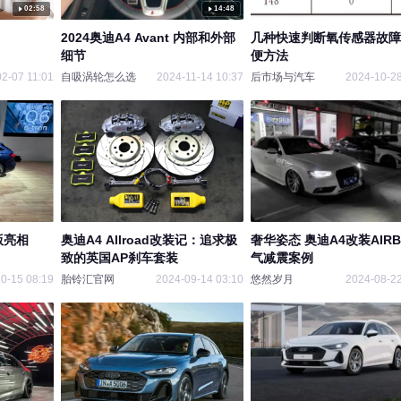
02:58
14:48
2024奥迪A4 Avant 内部和外部
几种快速判断氧传感器故障
细节
便方法
2-07 11:01
自吸涡轮怎么选
2024-11-14 10:37
后市场与汽车
2024-10-28
版亮相
奥迪A4 Allroad改装记：追求极
奢华姿态 奥迪A4改装AIRB
致的英国AP刹车套装
气减震案例
0-15 08:19
胎铃汇官网
2024-09-14 03:10
悠然岁月
2024-08-22