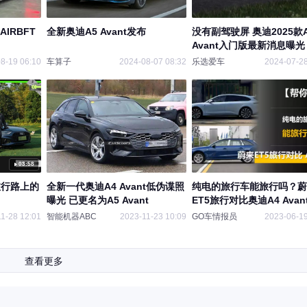
IRBFT
全新奥迪A5 Avant发布
没有副驾驶屏 奥迪2025款
Avant入门版最新消息曝光
8-19 06:10
车算子
2024-08-07 08:32
乐选爱车
2024-07-28
03:58
，旅行路上的
全新一代奥迪A4 Avant低伪谍照
纯电的旅行车能旅行吗？蔚
曝光 已更名为A5 Avant
ET5旅行对比奥迪A4 Avan
1-28 12:01
智能机器ABC
2023-11-23 10:09
GO车情报员
2023-06-19
查看更多