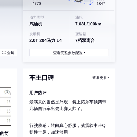
4770
1847
动力类型
油耗
汽油机
7.08L/100km
发动机
变速箱
2.0T 204马力 L4
7档双离合
全屏
查看完整参数配置
车主口碑
查看更多
用户热评
最满意的当然是外观，装上拓乐车顶架带
几辆自行车出去比赛太帅了。
行驶质感：转向真心舒服，减震软中带Q
韧性十足，加速够用
的简