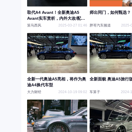
取代A4 Avant！全新奥迪A5
师出同门，如何甄选？
Avant实车赏析，内外大改/配
2.0T动力
策马西风
2025-03-27 01:46
胖哥汽车频道
2025-0
全新一代奥迪A5亮相，将作为奥
全新面貌 奥迪A5旅行
迪A4换代车型
大力财经
2024-10-19 09:02
车算子
2024-1