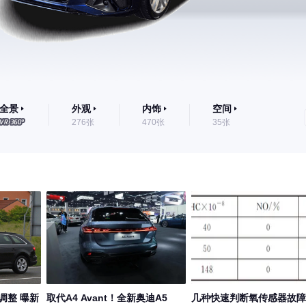
全景
外观
内饰
空间
276张
470张
35张
调整 曝新
取代A4 Avant！全新奥迪A5
几种快速判断氧传感器故障