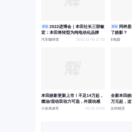
2022进博会｜本田社长三部敏
同样是
原创
原创
宏：本田将转型为纯电动化品牌
了皓影？
汽车咖啡馆
2022-11-05 17:02
E电园
本田皓影更新上市！不足14万起，
全新本田皓影
燃油/混动双动力可选，外观动感
万元起，这
价，官方定
小史来谈车
05-22 14:41
比特精灵
出你的预期