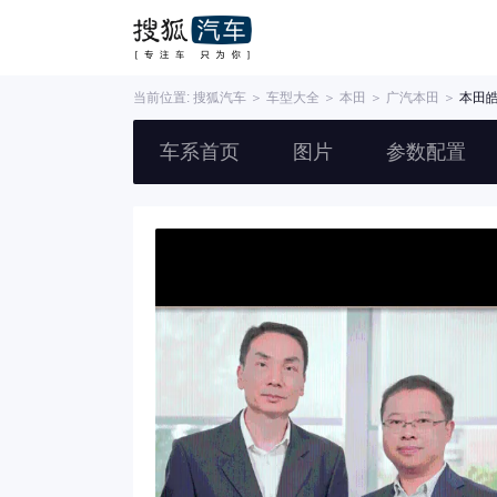
当前位置:
搜狐汽车
＞
车型大全
＞
本田
＞
广汽本田
＞
本田
车系首页
图片
参数配置