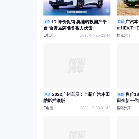
ID.降价促销 奥迪转投国产平
广汽本
原创
原创
台 合资品牌准备蓄力伏击
e:HEV/P
E电园
2023-07-26 23:44
搜狐汽车
2022广州车展：全新广汽本田
售价18
原创
原创
皓影插混版
田全新一代
E电园
2022-12-30 01:42
搜狐汽车