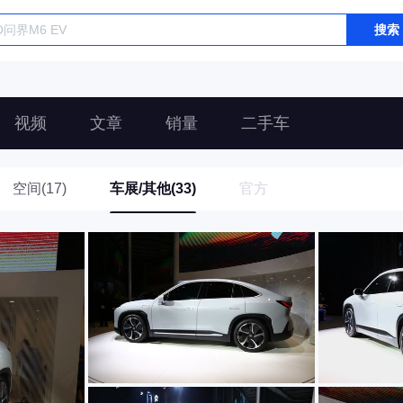
搜索
视频
文章
销量
二手车
空间(17)
车展/其他(33)
官方