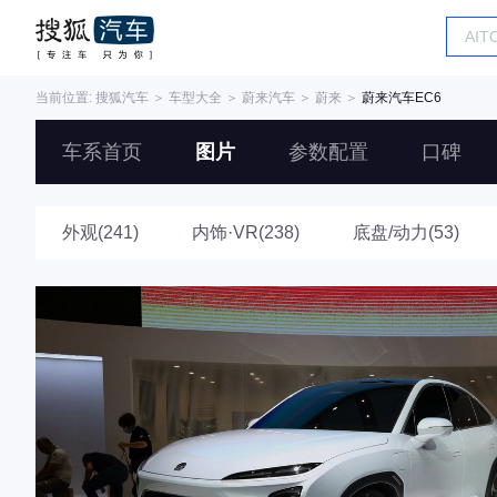
当前位置:
搜狐汽车
＞
车型大全
＞
蔚来汽车
＞
蔚来
＞
蔚来汽车EC6
车系首页
图片
参数配置
口碑
外观(241)
内饰·VR(238)
底盘/动力(53)