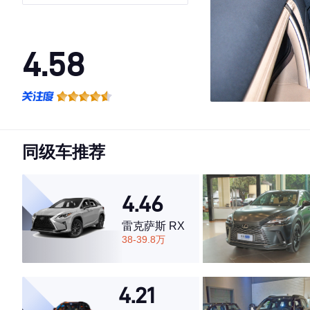
4.58
·外观表现一般，低于54%同级车
·内饰表现较为优秀，优于77%同级车
·空间表现一般，低于73%同级车
同级车推荐
4.46
雷克萨斯 RX
38-39.8万
4.21