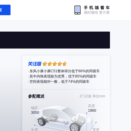
索
东风小康小康C51整体得分低于66%的同级车
其中内饰表现较为优秀，优于85%的同级车
空间表现相对一般，低于74%的同级车
参配概述
2门/2座
单位mm
高度
轴距
1960
3050
长度
宽度