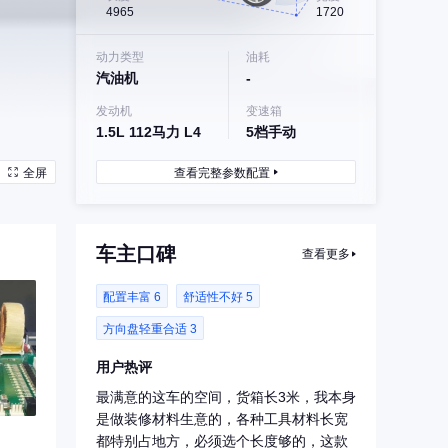
4965
1720
动力类型
油耗
汽油机
-
发动机
变速箱
1.5L 112马力 L4
5档手动
全屏
查看完整参数配置
车主口碑
查看更多
配置丰富 6
舒适性不好 5
方向盘轻重合适 3
用户热评
最满意的这车的空间，货箱长3米，我本身
是做装修材料生意的，各种工具材料长宽
都特别占地方，必须选个长度够的，这款