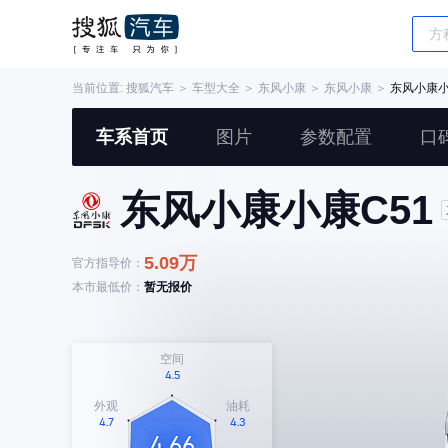
当前位置:
搜狐汽车
＞
车型大全
＞
东风小康
＞
东风小康
＞
东风小康小
车系首页
图片
参数配置
口
东风小康小康C51
5.09万
官方指导价：
本市最低价：
暂无报价