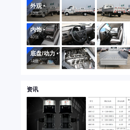
外观
33张
内饰
40张
底盘/动力
12张
资讯