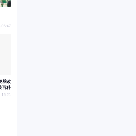
 06:47
轮胎改
改装百科
 15:21