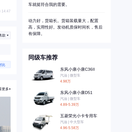
车就挺符合我的需要。
 14:47
动力好，货箱长。货箱装载量大，配置
高，实用性好。发动机质保时间长，售后
有保障。
售款
同级车推荐
对比
东风小康小康C36II
汽油 | 微型车
4.98万
看更多
东风小康小康D51
汽油 | 微型车
4.89-5.39万
五菱荣光小卡专用车
汽油 | 中大型车
4.96-5.58万