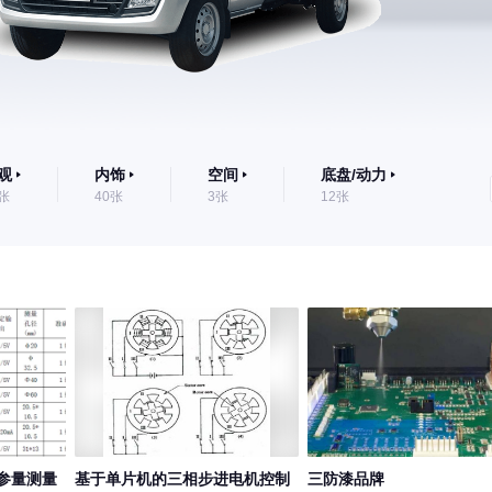
观
内饰
空间
底盘/动力
3张
40张
3张
12张
参量测量
基于单片机的三相步进电机控制
三防漆品牌