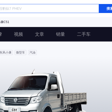
搜
康C51
碑
视频
文章
销量
二手车
东风小康
微型车
汽油