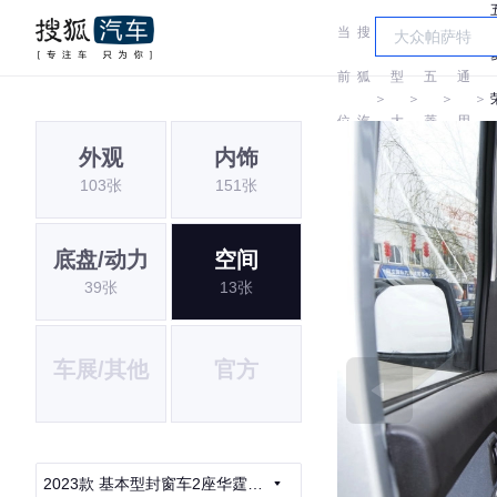
当
搜
车
汽
前
狐
型
五
通
＞
＞
＞
＞
位
汽
大
菱
用
外观
内饰
置:
车
全
五
103张
151张
菱
底盘/动力
空间
39张
13张
车展/其他
官方
2023款 基本型封窗车2座华霆电