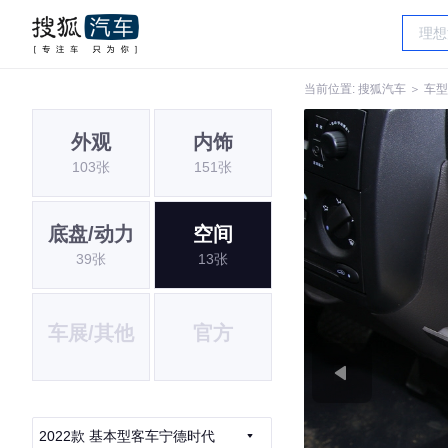
当前位置:
搜狐汽车
＞
车型
外观
内饰
103张
151张
底盘/动力
空间
39张
13张
车展/其他
官方
2022款 基本型客车宁德时代