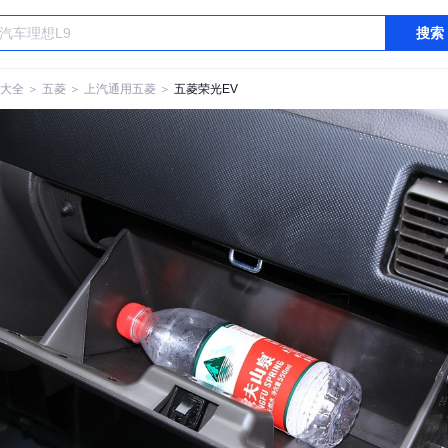
搜索
大全
＞
五菱
＞
上汽通用五菱
＞
五菱荣光EV