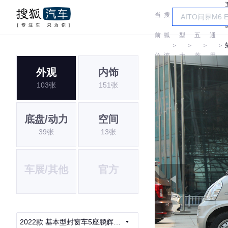
当
搜
车
汽
前
狐
型
五
通
＞
＞
＞
＞
位
汽
大
菱
用
外观
内饰
置:
车
全
五
103张
151张
菱
底盘/动力
空间
39张
13张
车展/其他
官方
2022款 基本型封窗车5座鹏辉电