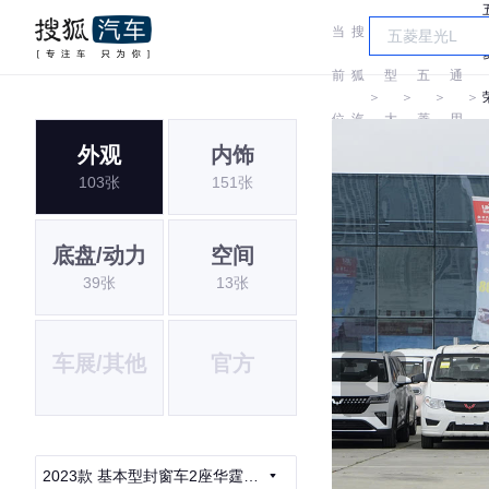
当
搜
车
汽
前
狐
型
五
通
＞
＞
＞
＞
位
汽
大
菱
用
外观
内饰
置:
车
全
五
103张
151张
菱
底盘/动力
空间
39张
13张
车展/其他
官方
2023款 基本型封窗车2座华霆电