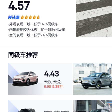
4.57
·外观表现一般，低于97%同级车
·内饰表现较为优秀，优于68%同级车
·空间表现一般，低于74%同级车
同级车推荐
4.43
云度 云兔
6.98-9.38万