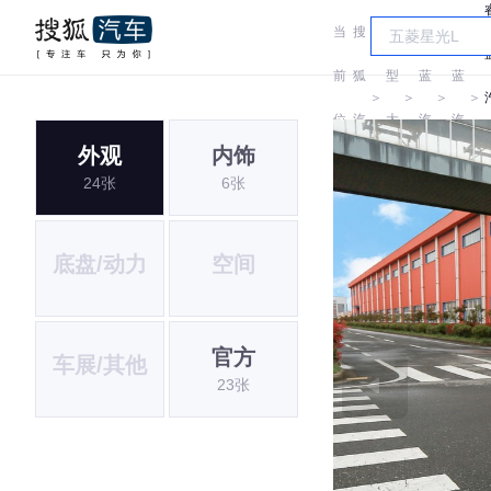
当
搜
车
睿
睿
前
狐
型
蓝
蓝
＞
＞
＞
＞
位
汽
大
汽
汽
外观
内饰
置:
车
全
车
车
24张
6张
底盘/动力
空间
官方
车展/其他
23张