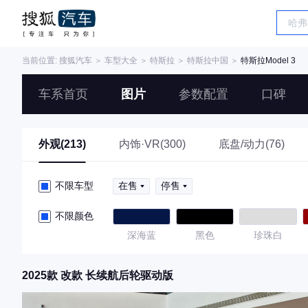
当前位置:
搜狐汽车
＞
车型大全
＞
特斯拉
＞
特斯拉中国
＞
特斯拉Model 3
车系首页
图片
参数配置
口碑
外观(213)
内饰·VR(300)
底盘/动力(76)
不限车型
在售
停售
不限颜色
深海蓝
黑色
珍珠白
2025款 改款 长续航后轮驱动版