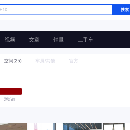
搜索
视频
文章
销量
二手车
空间(25)
车展/其他
官方
烈焰红