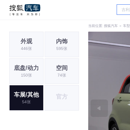
当前位置:
搜狐汽车
＞
车型
外观
内饰
446张
595张
底盘/动力
空间
150张
74张
车展/其他
官方
54张