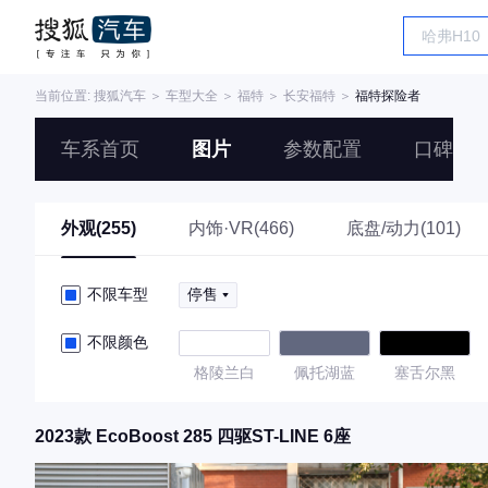
当前位置:
搜狐汽车
＞
车型大全
＞
福特
＞
长安福特
＞
福特探险者
车系首页
图片
参数配置
口碑
外观(255)
内饰·VR(466)
底盘/动力(101)
不限车型
停售
不限颜色
格陵兰白
佩托湖蓝
塞舌尔黑
2023款 EcoBoost 285 四驱ST-LINE 6座