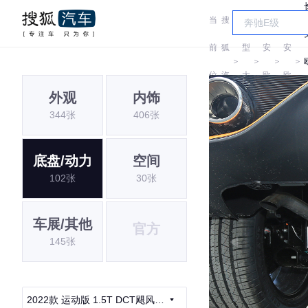
当
搜
车
长
长
前
狐
型
安
安
＞
＞
＞
＞
位
汽
大
欧
欧
外观
内饰
置:
车
全
尚
尚
344张
406张
底盘/动力
空间
102张
30张
车展/其他
官方
145张
2022款 运动版 1.5T DCT飓风音