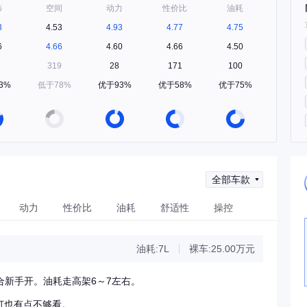
饰
空间
动力
性价比
油耗
3
4.53
4.93
4.77
4.75
6
4.66
4.60
4.66
4.50
319
28
171
100
3%
低于78%
优于93%
优于58%
优于75%
全部车款
动力
性价比
油耗
舒适性
操控
油耗:7L
裸车:25.00万元
合新手开。油耗走高架6～7左右。
灯也有点不够看。