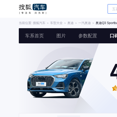
当前位置:
搜狐汽车
＞
车型大全
＞
奥迪
＞
一汽奥迪
＞
奥迪Q3 Sportb
车系首页
图片
参数配置
口