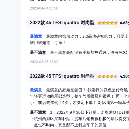
2023-04-04 05:56
2022款 45 TFSI quattro 时尚型
4.6
最满意
：最满意内饰加动力，2.0高功确实给力，只要
谁用谁知道，可乐！
最不满意
：最不满意高配没有座椅加热通风，没有ACC
2023-03-05 23:02
2022款 45 TFSI quattro 时尚型
4.3
最满意
：最满意的必须是颜值！ 我选择的颜色是传奇黑+黑光包，配19寸的黑色轮毂整一个就是黑武士，加上轿跑更
年轻更运动的尾部造型，整车气质很犀利很飒！ 再一个就是空间够用，之前在网上看到很多自媒体号吐槽后排空间
小，前后去试驾了4次，才决定下单！ 对比我第一辆车子（轿车）来说，Q3视野更好，座椅也高，对于小个子的我
来说很友好！
最不满意
：1、2022年9月30日下订单，走奥迪OTD订单，2
上杭州西湖区买车补贴，提车后销售很积极的帮我提交了相关资料，6
一点也不时尚，真是配不上我这车子的颜值