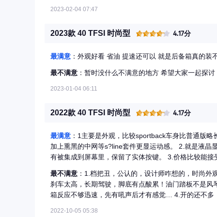
2023-02-04 07:47
2023款 40 TFSI 时尚型
4.17分
最满意
：外观好看 省油 提速还可以 就是后备箱真的装
最不满意
：暂时没什么不满意的地方 希望大家一起探讨
2023-01-04 06:11
2022款 40 TFSI 时尚型
4.17分
最满意
：1主要是外观，比较sportback车身比普
加上熏黑的中网等s?line套件更显运动感。 2.就是
有被集成到屏幕里，保留了实体按键。 3.价格比较能接受
饰黑灰色耐脏，配了alcantara，在同级别同价位中
最不满意
：1.档把丑，公认的，设计师咋想的，时尚外观
位，一百多时速紧急变道有信心，虽然牺牲了部分舒适
刹车太高，长期驾驶，脚底有点酸累！油门踏板不是风琴
箱反应不够迅速，先有吼声后才有感觉… 4.开的还不
2022-10-05 05:38