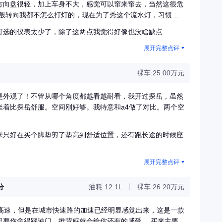
方向盘很轻，加上车身不大，感觉可以窜来窜去，当然这很危
一般转向我都不怎么打灯的，现在为了秀这个流水灯，习惯性
右；
可选的仪表太少了，除了这两点我觉得好像也没啥缺点
展开完整点评
裸车:25.00万元
是外观了！不管从哪个角度都越看越耐看，我开过探岳，虽然
坐着比探岳舒服。空间刚好够。我特意和a4做了对比。两个空
来只好在买个脚垫剪了垫高到舒适位置，还有跑长途的时候座
展开完整点评
分
油耗:12.1L
裸车:26.20万元
过高速，但是在城市快速路的加速已经明显感觉出来，这是一款
只要你舍得踩油门，推背感就会给你还有的感受。 买来主要