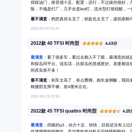
得踩油门，推背感十足。配置：还行，不过操控很好，
险，不愧是灯厂，几乎全是led灯，流水型灯很炫酷，
打灯了。油耗：堵车时是相当的高;一路顺畅基本9个左
最不满意
：档把真得太丑了，钥匙也太丑了，虚拟座舱
2022-07-07 01:47
2022款 40 TFSI 时尚型
4.63分
最满意
：看了很多车，看过去都入不了眼，最满意的就
和探岳同平台。说实话，比探岳的质感更好。老婆都说
间其实差不多！
最不满意
：刹车太高了，有点费脚。跑长途脚酸，我回
椅腰部支撑不够。差4厘米左右。
2022-06-23 01:50
2022款 45 TFSI quattro 时尚型
4.25
最满意
：四驱的q3，动力十足、轻快，目前还没有上
提速嗖嗖的轿跑款，高功率的发动机反应快慢刚刚好，