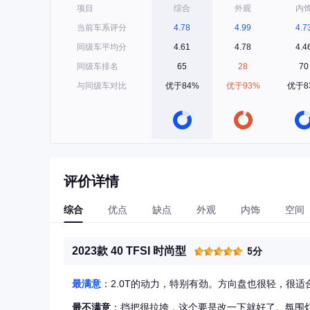
项目
综合
外观
内
当前车系评分
4.78
4.99
4.7
同级车平均分
4.61
4.78
4.4
同级车排名
65
28
70
与同级车对比
优于84%
优于93%
优于8
评价详情
综合
优点
缺点
外观
内饰
空间
2023款 40 TFSI 时尚型
5分
最满意
：2.0T的动力，特别有劲。方向盘也很轻，很适
最不满意
：挡把很拉垮，这个要是改一下就好了。氛围