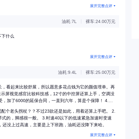
展开完整点评
油耗:7L
裸车:24.00万元
不下什么
展开完整点评
油耗:9.4L
裸车:25.00万元
通版略长，看起来比较舒展，所以愿意多花点钱为它的颜值埋单。再
液晶显示屏视觉感官比较科技感，12寸的中控屏还算上手，空调没
，加了6000的延保合同，一直到六年，算是个保障！ 4.内
还算良心，正副驾驶座包裹性强都是电动调解。 5.悬架支撑到
配个老头拐杖？？不过23款还是如此，用着还算上手吧。 2.
性能但个人更青睐于此。
式的，脚感很一般。 3.时速40以下的低速紧急加速时变速
多，还没上过高速，主要是上下班跑，油耗还没降下来哈。
展开完整点评