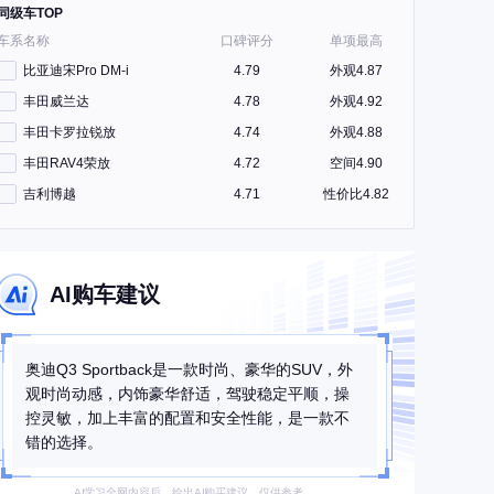
同级车TOP
车系名称
口碑评分
单项最高
比亚迪宋Pro DM-i
4.79
外观4.87
丰田威兰达
4.78
外观4.92
丰田卡罗拉锐放
4.74
外观4.88
丰田RAV4荣放
4.72
空间4.90
吉利博越
4.71
性价比4.82
AI购车建议
奥迪Q3 Sportback是一款时尚、豪华的SUV，外
观时尚动感，内饰豪华舒适，驾驶稳定平顺，操
控灵敏，加上丰富的配置和安全性能，是一款不
错的选择。
AI学习全网内容后，给出AI购买建议，仅供参考。