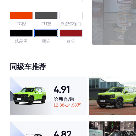
2C橙
FU灰
汉密尔顿白
炫晶黑
黑狗
红狗
灰狗
玄夜黑
陨石灰
同级车推荐
苍岩绿
雾隐蓝
4.91
4.7
哈弗 酷狗
12.38-14.98万
·外观表现一般，低于52%同级车
·内饰表现较为优秀，优于69%同级车
4.82
·空间表现一般，低于54%同级车