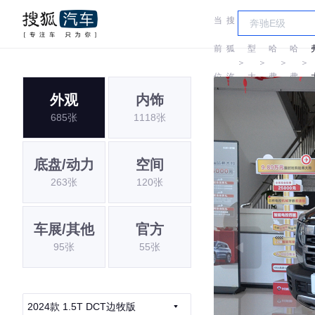
当
搜
车
前
狐
型
哈
哈
＞
＞
＞
＞
位
汽
大
弗
弗
外观
内饰
置:
车
全
685张
1118张
底盘/动力
空间
263张
120张
车展/其他
官方
95张
55张
2024款 1.5T DCT边牧版