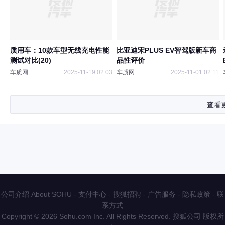
质用车：10款车型无线充电性能
比亚迪宋PLUS EV智驾版新车商
测试对比(20)
品性评价
车质网
2025-11-19 02:03
车质网
2025-11-01 02:11
查看
公司介绍 About SOHU
-
支付中心
-
搜狐招聘
-
广告服务
-
隐私政策
-
联
系方式
Copyright
©
2026 Sohu.com Inc. All Rights Reserved. 搜狐公司
版权所