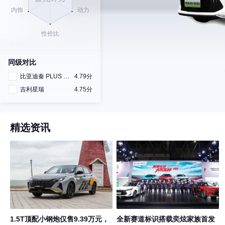
同级对比
比亚迪秦 PLUS DM-i
4.79分
吉利星瑞
4.75分
精选资讯
1.5T顶配小钢炮仅售9.39万元，
全新赛道标识搭载奕炫家族首发