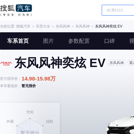
当前位置:
搜狐汽车
＞
车型大全
＞
东风风神
＞
东风风神
＞
东风风神奕炫 EV
车系首页
图片
参数配置
口碑
东风风神奕炫 EV
东风风神
紧
14.98-15.98万
官方指导价：
本市最低价：
暂无报价