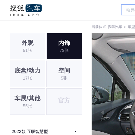
当前位置:
搜狐汽车
＞
车型
外观
内饰
51张
79张
底盘/动力
空间
17张
5张
车展/其他
官方
55张
2022款 互联智慧型