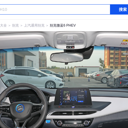
搜索
大全
＞
别克
＞
上汽通用别克
＞
别克微蓝6 PHEV