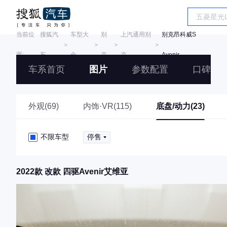
当前位
搜狐汽
车型大
别
上汽通用别
别克昂科威S
＞
＞
＞
＞
置:
车
全
克
克
Avenir
车系首页
图片
参数配置
口碑
外观(69)
内饰·VR(115)
底盘/动力(23)
不限车型
停售
2022款 改款 四驱Avenir艾维亚