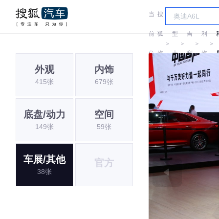
当
搜
车
吉
前
狐
型
吉
利
＞
＞
＞
＞
位
汽
大
利
汽
外观
内饰
置:
车
全
车
415张
679张
底盘/动力
空间
149张
59张
车展/其他
官方
38张