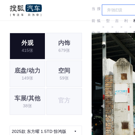
当
搜
车
吉
前
狐
型
吉
利
＞
＞
＞
＞
位
汽
大
利
汽
外观
内饰
置:
车
全
车
415张
679张
底盘/动力
空间
149张
59张
车展/其他
官方
38张
2025款 东方曜 1.5TD 惊鸿版