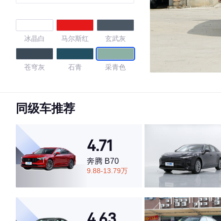
冰晶白
马尔斯红
玄武灰
苍穹灰
石青
采青色
4.75
同级车推荐
·外观表现较为优秀，优于69%同级车
4.71
·内饰表现较为优秀，优于86%同级车
·空间表现较为优秀，优于79%同级车
奔腾 B70
9.88-13.79万
4.63